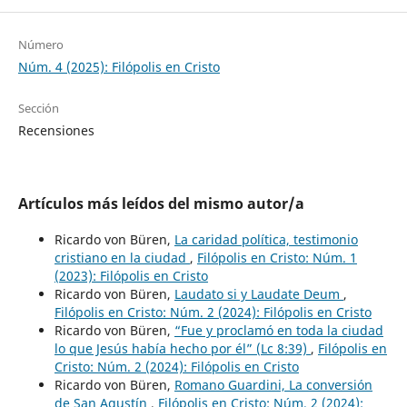
Número
Núm. 4 (2025): Filópolis en Cristo
Sección
Recensiones
Artículos más leídos del mismo autor/a
Ricardo von Büren,
La caridad política, testimonio
cristiano en la ciudad
,
Filópolis en Cristo: Núm. 1
(2023): Filópolis en Cristo
Ricardo von Büren,
Laudato si y Laudate Deum
,
Filópolis en Cristo: Núm. 2 (2024): Filópolis en Cristo
Ricardo von Büren,
“Fue y proclamó en toda la ciudad
lo que Jesús había hecho por él” (Lc 8:39)
,
Filópolis en
Cristo: Núm. 2 (2024): Filópolis en Cristo
Ricardo von Büren,
Romano Guardini, La conversión
de San Agustín
,
Filópolis en Cristo: Núm. 2 (2024):