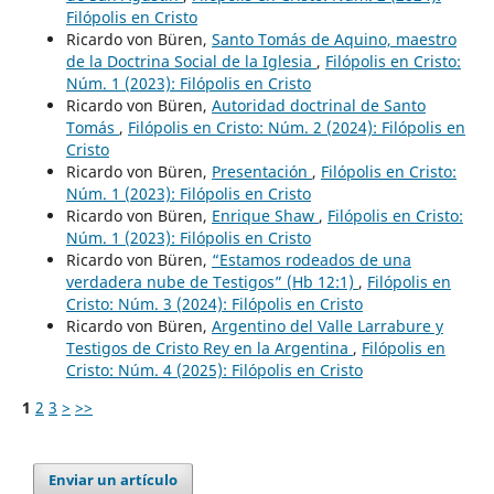
Filópolis en Cristo
Ricardo von Büren,
Santo Tomás de Aquino, maestro
de la Doctrina Social de la Iglesia
,
Filópolis en Cristo:
Núm. 1 (2023): Filópolis en Cristo
Ricardo von Büren,
Autoridad doctrinal de Santo
Tomás
,
Filópolis en Cristo: Núm. 2 (2024): Filópolis en
Cristo
Ricardo von Büren,
Presentación
,
Filópolis en Cristo:
Núm. 1 (2023): Filópolis en Cristo
Ricardo von Büren,
Enrique Shaw
,
Filópolis en Cristo:
Núm. 1 (2023): Filópolis en Cristo
Ricardo von Büren,
“Estamos rodeados de una
verdadera nube de Testigos” (Hb 12:1)
,
Filópolis en
Cristo: Núm. 3 (2024): Filópolis en Cristo
Ricardo von Büren,
Argentino del Valle Larrabure y
Testigos de Cristo Rey en la Argentina
,
Filópolis en
Cristo: Núm. 4 (2025): Filópolis en Cristo
1
2
3
>
>>
Enviar un artículo