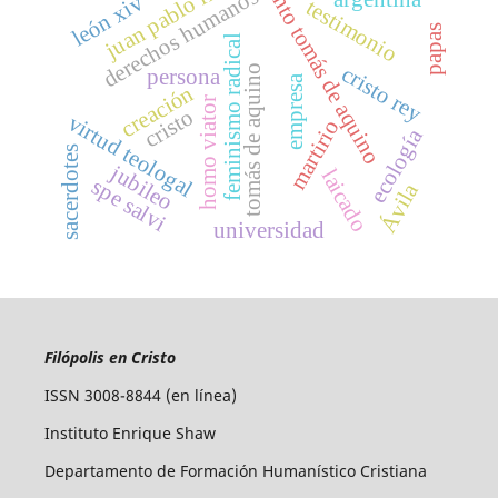
santo tomás de aquino
juan pablo ii
derechos humanos
león xiv
testimonio
papas
feminismo radical
cristo rey
tomás de aquino
persona
empresa
creación
homo viator
cristo
virtud teologal
martirio
ecología
sacerdotes
jubileo
laicado
spe salvi
Ávila
universidad
Filópolis en Cristo
ISSN 3008-8844 (en línea)
Instituto Enrique Shaw
Departamento de Formación Humanístico Cristiana