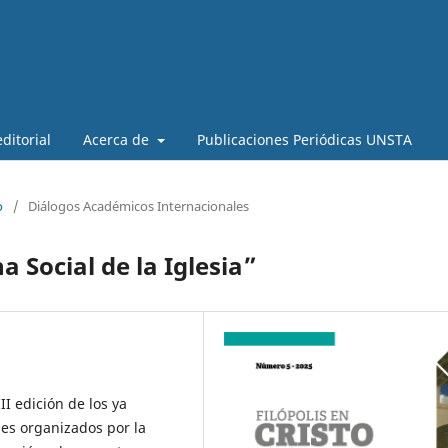
ditorial
Acerca de
Publicaciones Periódicas UNSTA
o
/
Diálogos Académicos Internacionales
a Social de la Iglesia”
II edición de los ya
les organizados por la