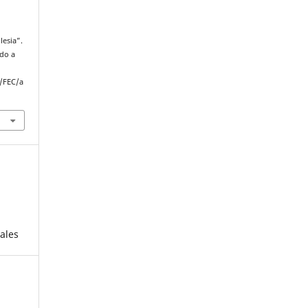
lesia”.
ado a
p/FEC/a
ales