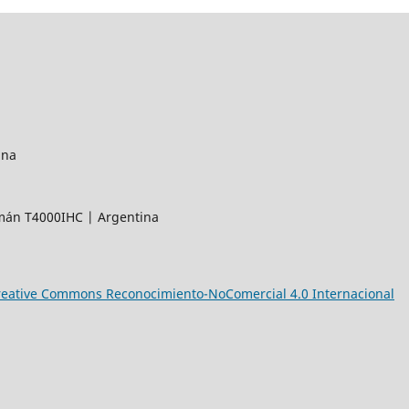
ana
umán T4000IHC | Argentina
reative Commons Reconocimiento-NoComercial 4.0 Internacional