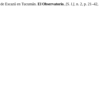
o de Escazú en Tucumán.
El Observatorio
,
[S. l.]
, n. 2, p. 21–42,