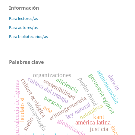
Información
Para lectores/as
Para autores/as
Para bibliotecarios/as
Palabras clave
administración
organizaciones
geometría egipcia
darwin
cultura del trabajo
eficiencia
papiro rhind
cultura ecológica
sostenibilidad
equivalencia de figuras
persona
aritmogeometría
laudato si
antropología
ley natural
naturaleza
arte
kant
sueño
globalización
américa latina
ética
justicia