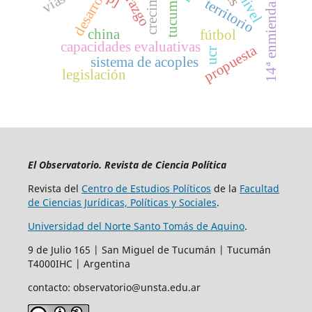
crecimiento
liderazgo
desarrollo
tucumán
territorio
14ª enmienda
china
fútbol
capacidades evaluativas
propuesta
ucr
sistema de acoples
legislación
El Observatorio. Revista de Ciencia Política
Revista del
Centro de Estudios Políticos
de la
Facultad
de Ciencias Jurídicas, Políticas y Sociales
.
Universidad del Norte Santo Tomás de Aquino
.
9 de Julio 165 | San Miguel de Tucumán | Tucumán
T4000IHC | Argentina
contacto: observatorio@unsta.edu.ar