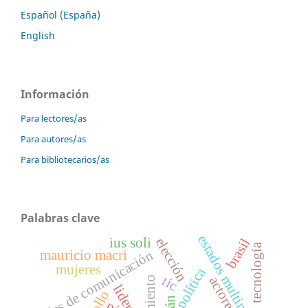
Español (España)
English
Información
Para lectores/as
Para autores/as
Para bibliotecarios/as
Palabras clave
estados multinivel
elección
ius soli
brasil
tecnología
vías de comunicación
mauricio macri
mujeres
política
tic
actores
pj