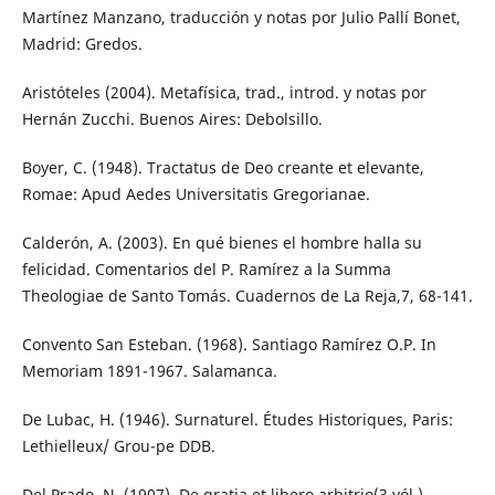
Martínez Manzano, traducción y notas por Julio Pallí Bonet,
Madrid: Gredos.
Aristóteles (2004). Metafísica, trad., introd. y notas por
Hernán Zucchi. Buenos Aires: Debolsillo.
Boyer, C. (1948). Tractatus de Deo creante et elevante,
Romae: Apud Aedes Universitatis Gregorianae.
Calderón, A. (2003). En qué bienes el hombre halla su
felicidad. Comentarios del P. Ramírez a la Summa
Theologiae de Santo Tomás. Cuadernos de La Reja,7, 68-141.
Convento San Esteban. (1968). Santiago Ramírez O.P. In
Memoriam 1891-1967. Salamanca.
De Lubac, H. (1946). Surnaturel. Études Historiques, Paris:
Lethielleux/ Grou-pe DDB.
Del Prado, N. (1907). De gratia et libero arbitrio(3 vól.).