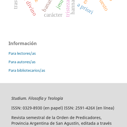
amor divino
banalidad
supuesto
tristeza
a priori
carácter
Información
Para lectores/as
Para autores/as
Para bibliotecarios/as
Studium. Filosofía y Teología
ISSN: 0329-8930 (en papel) ISSN: 2591-426X (en línea)
Revista semestral de la Orden de Predicadores,
Provincia Argentina de San Agustín, editada a través