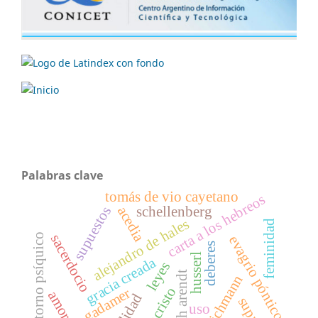
Palabras clave
tomás de vio cayetano
carta a los hebreos
schellenberg
supuestos
acedia
alejandro de hales
feminidad
trastorno psíquico
sacerdocio
evagrio póntico
deberes
husserl
gracia creada
leyes
hannah arendt
eichmann
jesucristo
gadamer
uso