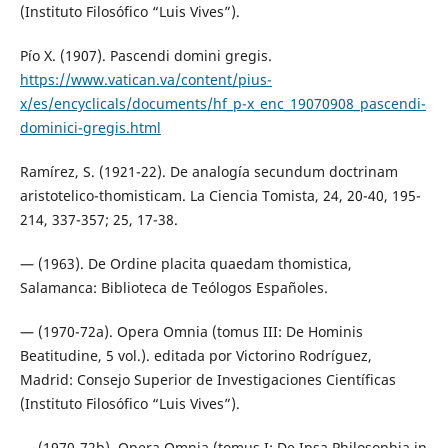
(Instituto Filosófico “Luis Vives”).
Pío X. (1907). Pascendi domini gregis.
https://www.vatican.va/content/pius-
x/es/encyclicals/documents/hf_p-x_enc_19070908_pascendi-
dominici-gregis.html
Ramírez, S. (1921-22). De analogía secundum doctrinam
aristotelico-thomisticam. La Ciencia Tomista, 24, 20-40, 195-
214, 337-357; 25, 17-38.
— (1963). De Ordine placita quaedam thomistica,
Salamanca: Biblioteca de Teólogos Españoles.
— (1970-72a). Opera Omnia (tomus III: De Hominis
Beatitudine, 5 vol.). editada por Victorino Rodríguez,
Madrid: Consejo Superior de Investigaciones Científicas
(Instituto Filosófico “Luis Vives”).
— (1970-72b). Opera Omnia (tomus I: De Ipsa Philosophia in