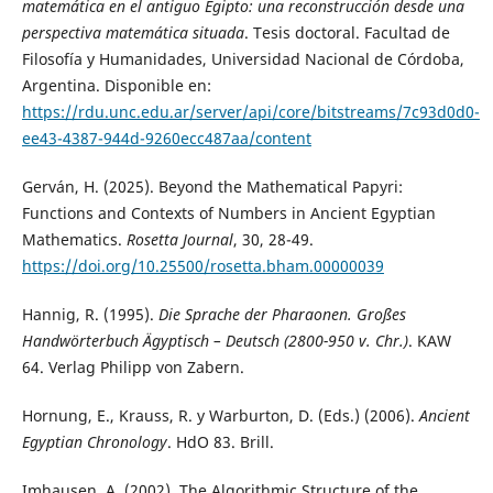
matemática en el antiguo Egipto: una reconstrucción desde una
perspectiva matemática situada
. Tesis doctoral. Facultad de
Filosofía y Humanidades, Universidad Nacional de Córdoba,
Argentina. Disponible en:
https://rdu.unc.edu.ar/server/api/core/bitstreams/7c93d0d0-
ee43-4387-944d-9260ecc487aa/content
Gerván, H. (2025). Beyond the Mathematical Papyri:
Functions and Contexts of Numbers in Ancient Egyptian
Mathematics.
Rosetta Journal
, 30, 28-49.
https://doi.org/10.25500/rosetta.bham.00000039
Hannig, R. (1995).
Die Sprache der Pharaonen. Großes
Handwörterbuch Ägyptisch – Deutsch (2800-950 v. Chr.)
. KAW
64. Verlag Philipp von Zabern.
Hornung, E., Krauss, R. y Warburton, D. (Eds.) (2006).
Ancient
Egyptian Chronology
. HdO 83. Brill.
Imhausen, A. (2002). The Algorithmic Structure of the