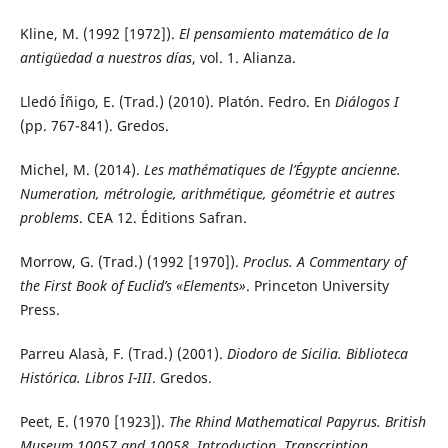
Kline, M. (1992 [1972]).
El pensamiento matemático de la
antigüedad a nuestros días
, vol. 1. Alianza.
Lledó Íñigo, E. (Trad.) (2010). Platón. Fedro. En
Diálogos I
(pp. 767-841). Gredos.
Michel, M. (2014).
Les mathématiques de l’Égypte ancienne.
Numeration, métrologie, arithmétique, géométrie et autres
problems
. CEA 12. Éditions Safran.
Morrow, G. (Trad.) (1992 [1970]).
Proclus. A Commentary of
the First Book of Euclid’s «Elements»
. Princeton University
Press.
Parreu Alasà, F. (Trad.) (2001).
Diodoro de Sicilia. Biblioteca
Histórica. Libros I-III
. Gredos.
Peet, E. (1970 [1923]).
The Rhind Mathematical Papyrus. British
Museum 10057 and 10058. Introduction, Transcription,