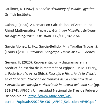
Faulkner, R. (1962).
A Concise Dictionary of Middle Egyptian
.
Griffith Institute.
Galán, J. (1990). A Remark on Calculations of Area in the
Rhind Mathematical Papyrus.
Göttingen Miszellen: Beitrage
zur ägyptologischen Diskussion
, 117/118, 161-164.
García Alonso, J., Hoz García-Bellido, M. y Torallas Trovar, S.
(Trads.) (2015).
Estrabón. Geografía. Libros XV-XVII
. Gredos.
Gerván, H. (2020). Representación y diagramas en la
producción escrita de la matemática egipcia. En M. O’Lery,
L. Federico e Y. Ariza (Eds.),
Filosofía e Historia de la Ciencia
en el Cono Sur. Selección de trabajos del XI Encuentro de la
Asociación de Filosofía e Historia de la Ciencia del Cono Sur
(pp.
361-374). AFHIC y Universidad Nacional de Tres de Febrero.
Disponible en:
https://www.afhic.com/wp-
content/uploads/2020/04/361_AFHIC_Seleccion-AFHIC.pdf