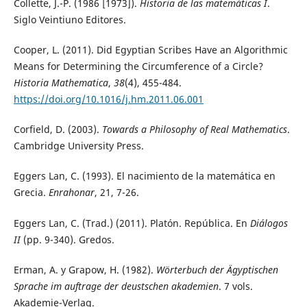
Collette, J.-P. (1986 [1973]).
Historia de las matemáticas I
.
Siglo Veintiuno Editores.
Cooper, L. (2011). Did Egyptian Scribes Have an Algorithmic
Means for Determining the Circumference of a Circle?
Historia Mathematica
,
38
(4), 455-484.
https://doi.org/10.1016/j.hm.2011.06.001
Corfield, D. (2003).
Towards a Philosophy of Real Mathematics
.
Cambridge University Press.
Eggers Lan, C. (1993). El nacimiento de la matemática en
Grecia.
Enrahonar
, 21, 7-26.
Eggers Lan, C. (Trad.) (2011). Platón. República. En
Diálogos
II
(pp. 9-340). Gredos.
Erman, A. y Grapow, H. (1982).
Wörterbuch der Ägyptischen
Sprache im auftrage der deustschen akademien
. 7 vols.
Akademie-Verlag.