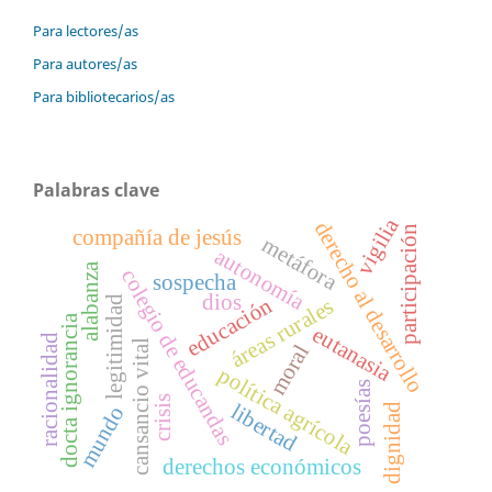
Para lectores/as
Para autores/as
Para bibliotecarios/as
Palabras clave
vigilia
derecho al desarrollo
participación
compañía de jesús
metáfora
autonomía
alabanza
colegio de educandas
sospecha
dios
educación
legitimidad
áreas rurales
docta ignorancia
eutanasia
racionalidad
cansancio vital
moral
política agrícola
poesías
crisis
libertad
dignidad
mundo
derechos económicos