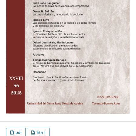
pdf
html