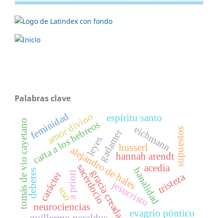
Palabras clave
feminidad
amor divino
espíritu santo
tomás de vio cayetano
carta a los hebreos
eichmann
supuestos
gadamer
leyes
husserl
alejandro de hales
hannah arendt
sacerdocio
acedia
banalidad
deberes
gracia creada
a priori
carácter
tristeza
jesucristo
uso
neurociencias
evagrio póntico